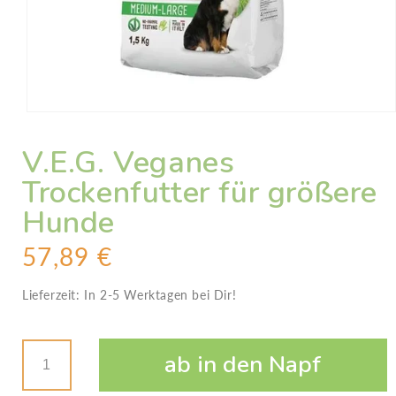
Medien
1
in
V.E.G. Veganes
Modal
öffnen
Trockenfutter für größere
Hunde
N
57,89 €
o
r
Lieferzeit:
In 2-5 Werktagen bei Dir!
m
Anzahl
a
l
Erhöhe
ab in den Napf
e
die
Verringere
Menge