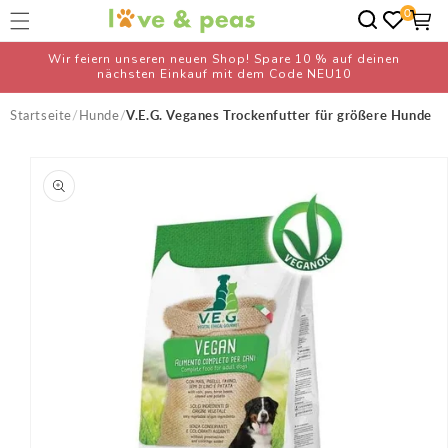
Direkt zum
0
Warenko
Wunschliste
Inhalt
Wir feiern unseren neuen Shop! Spare 10 % auf deinen
nächsten Einkauf mit dem Code NEU10
Startseite
Hunde
V.E.G. Veganes Trockenfutter für größere Hunde
duktinformationen
ingen