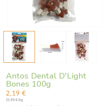
Medien
1
in
Modal
öffnen
Antos Dental D'Light
Bones 100g
N
2,19 €
o
G
21,90 €/kg
r
r