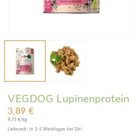
Medien
1
in
Modal
öffnen
VEGDOG Lupinenprotein
N
3,89 €
o
G
9,73 €/kg
r
r
u
Lieferzeit:
In 2-5 Werktagen bei Dir!
m
n
a