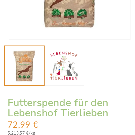
Medien
1
in
Modal
öffnen
Futterspende für den
Lebenshof Tierlieben
N
72,99 €
o
G
5.213,57 €/kg